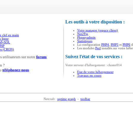
Les outils à votre disposition :
Votre manager (espace client)
Net2Ftp
e clef en main
Phpmyadmin
n ligne
Statistiques
s MySQL
La configuration
PHP4
,
PHP5
et
PHP6
d
PHP
Les modules
Perl
installés sur votre héb
ées (CRON)
Suivez l'état de vos services :
s utilisateurs sur notre
forum
n ?
Votre serveur d'hébergement : cluster014
u
téléphonez-nous
Etat de votre hébergement
Travaux en cours
Netcraft :
uptime graph
-
toolbar